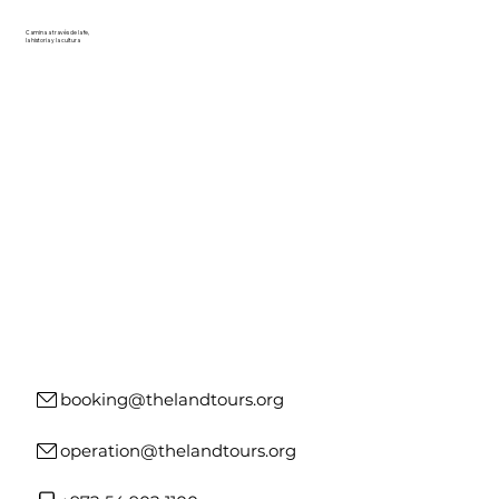
Camina a través de la fe,
la historia y la cultura
booking@thelandtours.org
operation@thelandtours.org