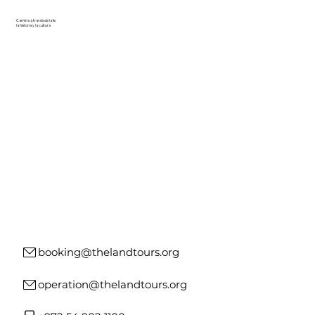
Camina a través de la fe,
la historia y la cultura
booking@thelandtours.org
operation@thelandtours.org