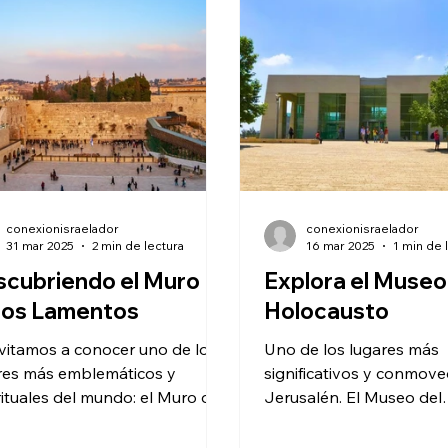
emporáneo y antiguo, el
o ofrece una experiencia única
los amantes de la historia, el
 y la cultura. Además, su
llón de Arte Judío
conexionisraelador
conexionisraelador
31 mar 2025
2 min de lectura
16 mar 2025
1 min de 
cubriendo el Muro
Explora el Museo
los Lamentos
Holocausto
nvitamos a conocer uno de los
Uno de los lugares más
res más emblemáticos y
significativos y conmov
rituales del mundo: el Muro de
Jerusalén. El Museo del
Lamentos. Ubicado en el
Holocausto Yad Vashem 
ón de la...
nombre significa "Memoria