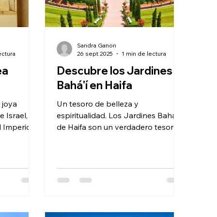
Sandra Ganon
ectura
26 sept 2025
1 min de lectura
ea
Descubre los Jardines
Bahá'í en Haifa
Un tesoro de belleza y
 Israel, te
espiritualidad. Los Jardines Bahá'í
l Imperio
de Haifa son un verdadero tesoro
tes ruinas
de belleza y espiritualidad, y
constituyen...