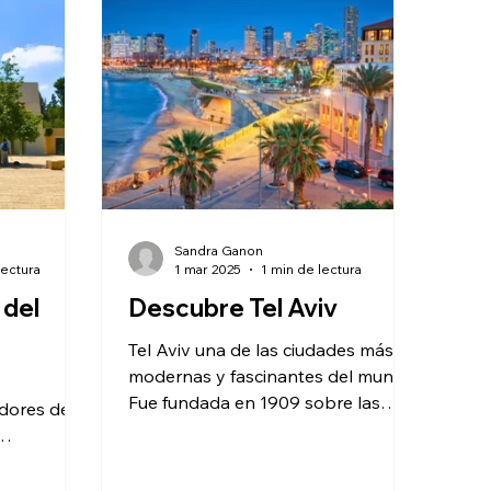
Sandra Ganon
lectura
1 mar 2025
1 min de lectura
 del
Descubre Tel Aviv
Tel Aviv una de las ciudades más
modernas y fascinantes del mundo
Fue fundada en 1909 sobre las
edores de
antiguas ruinas de Jaffa, por eso
se...
, cuyo
 y...