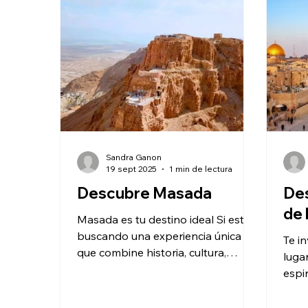
buceo y el snorkel, con su
cont
mundialmente reconocido Arrecife
muse
de Coral y el Parque Marino de
para 
Coral, donde pued
arte
Pabe
Sandra Ganon
19 sept 2025
1 min de lectura
Descubre Masada
Des
de 
Masada es tu destino ideal Si estás
buscando una experiencia única
Te i
que combine historia, cultura,
luga
naturaleza y aventura, Masada es
espi
tu...
los 
coraz