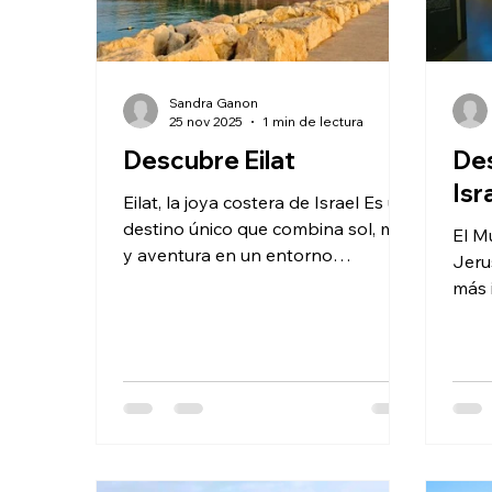
Sandra Ganon
25 nov 2025
1 min de lectura
Descubre Eilat
De
Isr
Eilat, la joya costera de Israel Es un
destino único que combina sol, mar
El M
y aventura en un entorno
Jeru
espectacular. Situada en el extremo
más 
sur del país, a orillas del Mar Rojo,
país
Eilat es famosa por su clima cálido
que 
durante todo el año, convirtiéndola
cole
en un lugar ideal para unas
patr
vacaciones de sol y playa. Además
Joya
de sus hermosas playas, Eilat es un
famo
paraíso para los amantes del
hast