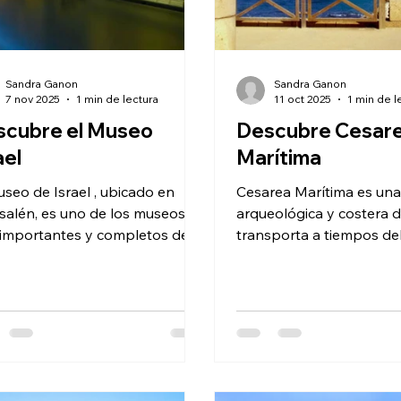
Sandra Ganon
Sandra Ganon
7 nov 2025
1 min de lectura
11 oct 2025
1 min de l
scubre el Museo
Descubre Cesar
ael
Marítima
useo de Israel , ubicado en
Cesarea Marítima es una joya
salén, es uno de los museos
arqueológica y costera de
importantes y completos del
transporta a tiempos de
, un verdadero tesoro cultural
Romano con sus imponen
alberga una impresionante
y...
cción de arte, arqueología y
imonio histórico. Desde las
s del Templo , que incluyen los
sos Rollos del Mar Muerto ,
a la vasta colección de arte